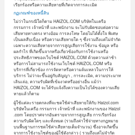
เรียกร้องหรือความเสียหายที่เกิดจากการละเมิด
กฏเกณฑ์ของหนี้สิน
ไม่ว่าในกรณีใดก็ตาม HAIZOL.COM บริษัทในเครือ
กรรมการ เจ้าหน้าที่ และพนักงาน จะไม่รับผิดชอบต่อความ
เสียหายทางตรง ทางอ้อม การลงโทษ โดยไม่ได้ตั้งใจ พิเศษ
เป็นผลสืบเนื่อง หรือความเสียหายใด ๆ ซึ่งรวมถึงแต่ไม่จำกัด
เฉพาะความเสียหายจากการสูญเสียการใช้งาน ข้อมูล หรือ
ผลกำไร ที่เกิดขึ้นจากหรือเกี่ยวข้องกับการใช้งานหรือ
ประสิทธิภาพของเว็บไซต์ HAIZOL.COM ด้วยความล่าช้า
หรือการไม่สามารถใช้งานเว็บไซต์ HAIZOL.COM หรือ
บริการที่เกี่ยวข้อง การจัดหาหรือความล้มเหลวในการให้
บริการ ไม่ว่าจะขึ้นอยู่กับสัญญา , การละเมิด, ความประมาท
เลินเล่อ, ความรับผิดที่เข้มงวดหรืออย่างอื่น แม้ว่า
HAIZOL.COM จะได้รับแจ้งถึงความเป็นไปได้ของความเสีย
หายแล้วก็ตาม
ผู้ใช้แต่ละรายตกลงที่จะชดใช้ค่าเสียหายให้กับ Haizol.com
บริษัทในเครือ กรรมการ เจ้าหน้าที่ และพนักงานของ Haizol
.com โดยปราศจากอันตรายจากการสูญเสีย การเรียกร้อง
ความรับผิดใดๆ และทั้งหมด (รวมถึงค่าใช้จ่ายทางกฎหมาย
บนพื้นฐานการชดใช้ค่าเสียหายเต็มจำนวน) ซึ่งอาจเกิดขึ้น
จากการใช้งานไซต์ของผู้ใช้ดังกล่าว ( รวมถึงแต่ไม่จำกัด