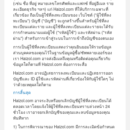
(เช่น ชื่อ ที่อยู่ หมายเลขโทรศัพท์และแฟกซ์ ที่อยู่อีเมล ราย
ละเอียดธุรกิจ ฯลฯ) แก่ Haizol.com ที่ให้บริการเฉพาะที่
เกี่ยวข้อง ถือเป็นผู้ใช้ที่ลงทะเบียนของ เว็บไซต์ ("ผู้ใช้ที่ลง
ทะเบียน") บัญชี ("บัญชี") จะถูกสร้างขึ้นสำหรับผู้ใช้ที่ลง
ทะเบียนแต่ละราย และผู้ใช้ที่ลงทะเบียนแต่ละรายจะได้รับ
การกำหนดนามแฝงผู้ใช้ ("รหัสผู้ใช้") และรหัสผ่าน ("รหัส
ผ่าน") สำหรับการเข้าสู่ระบบในการเข้าถึงบัญชีของตนเอง
การเป็นผู้ใช้ที่ลงทะเบียนแสดงว่าคุณยินยอมให้รวมข้อมูล
ส่วนบุคคลของคุณไว้ในฐานข้อมูลผู้ซื้อ/ซัพพลายเออร์ของ
เรา Haizol.com อาจส่งอีเมลถึงคุณหรือติดต่อคุณเกี่ยวกับ
ข้อมูลใดก็ตามที่ Haizol.com ต้องการจะสื่อ
Haizol.com อาจปฏิเสธการลงทะเบียนและปฏิเสธการออก
บัญชีและ ID ผู้ใช้และรหัสผ่านที่เกี่ยวข้องให้กับผู้ใช้ใดๆ ไม่
ว่าด้วยเหตุผลใดก็ตาม
การสิ้นสุด
Haizol.com อาจระงับหรือยกเลิกบัญชีผู้ใช้ที่ลงทะเบียนได้
ตลอดเวลาโดยแจ้งให้ผู้ใช้ที่ลงทะเบียนทราบล่วงหน้า 24
ชั่วโมง เราอาจยกเลิกบัญชีของคุณและลบข้อมูลของคุณ
ทันทีหาก
1) ในการพิจารณาของ Haizol.com มีการละเมิดข้อกำหนด