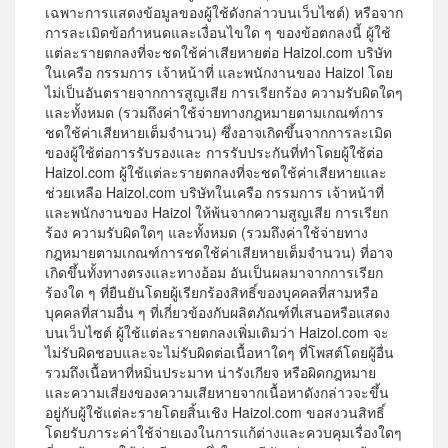
เฉพาะการแสดงข้อมูลของผู้ใช้ดังกล่าวบนเว็บไซต์) หรือจาก
การละเมิดข้อกำหนดและเงื่อนไขใด ๆ ของข้อตกลงนี้ ผู้ใช้
แต่ละรายตกลงที่จะชดใช้ค่าเสียหายต่อ Haizol.com บริษัท
ในเครือ กรรมการ เจ้าหน้าที่ และพนักงานของ Haizol โดย
ไม่เป็นอันตรายจากการสูญเสีย การเรียกร้อง ความรับผิดใดๆ
และทั้งหมด (รวมถึงค่าใช้จ่ายทางกฎหมายตามเกณฑ์การ
ชดใช้ค่าเสียหายเต็มจำนวน) ซึ่งอาจเกิดขึ้นจากการละเมิด
ของผู้ใช้ต่อการรับรองและ การรับประกันที่ทำโดยผู้ใช้ต่อ
Haizol.com ผู้ใช้แต่ละรายตกลงที่จะชดใช้ค่าเสียหายและ
ช่วยเหลือ Haizol.com บริษัทในเครือ กรรมการ เจ้าหน้าที่
และพนักงานของ Haizol ให้พ้นจากความสูญเสีย การเรียก
ร้อง ความรับผิดใดๆ และทั้งหมด (รวมถึงค่าใช้จ่ายทาง
กฎหมายตามเกณฑ์การชดใช้ค่าเสียหายเต็มจำนวน) ที่อาจ
เกิดขึ้นทั้งทางตรงและทางอ้อม อันเป็นผลมาจากการเรียก
ร้องใด ๆ ที่ยืนยันโดยผู้เรียกร้องสิทธิ์ของบุคคลที่สามหรือ
บุคคลที่สามอื่น ๆ ที่เกี่ยวข้องกับผลิตภัณฑ์ที่เสนอหรือแสดง
บนเว็บไซต์ ผู้ใช้แต่ละรายตกลงเพิ่มเติมว่า Haizol.com จะ
ไม่รับผิดชอบและจะไม่รับผิดต่อเนื้อหาใดๆ ที่โพสต์โดยผู้อื่น
รวมถึงเนื้อหาที่หมิ่นประมาท น่ารังเกียจ หรือผิดกฎหมาย
และความเสี่ยงของความเสียหายจากเนื้อหาดังกล่าวจะขึ้น
อยู่กับผู้ใช้แต่ละรายโดยสิ้นเชิง Haizol.com ขอสงวนสิทธิ์
โดยรับภาระค่าใช้จ่ายเองในการแก้ต่างและควบคุมเรื่องใดๆ