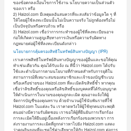
ของข้อตกลงเงื่อนไขการใช้งาน นโยบายความเป็นส่วนตัว
ของเรา หรือ
2) Haizol.com มีเหตุผลอันสมควรที่จะสงสัยว่าข้อมูลใด ๆ ที่
ให้โดยผู้ใช้ลงทะเบียนนั้นไม่เป็นความจริง ไม่ถูกต้องหรือไม่
เป็นปัจจุบันหรือครบถ้วน หรือ
3) Haizol.com เชื่อว่าการกระทำของผู้ใช้ที่ลงทะเบียนอาจ
ก่อให้เกิดความสูญเสียทางการเงินหรือความรับผิดทาง
กฎหมายต่อผู้ใช้ที่ลงทะเบียนดังกล่าว
นโยบายการคุ้มครองสิทธิในทรัพย์สินทางปัญญา (IPR)
เราเคารพสิทธิในทรัพย์สินทางปัญญาของผู้อื่นและขอให้คุณ
ทำเช่นเดียวกัน คุณได้รับแจ้ง ณ ที่นี้ว่า Haizol.com ได้ปรับ
ใช้และดำเนินการตามนโยบายที่กำหนดสำหรับการยุติใน
สถานการณ์ที่เหมาะสมของสมาชิกและเจ้าของบัญชีระบบ
หรือเครือข่ายของ Haizol.com ที่ละเมิดลิขสิทธิ์ซ้ำ หากคุณ
เชื่อว่าลิขสิทธิ์ของคุณหรือลิขสิทธิ์ของบุคคลที่ได้รับอนุญาต
ให้ดำเนินการในนามของคุณถูกละเมิด คุณอาจแจ้งให้ผู้
จัดการบัญชีของคุณทราบ ด้วยจำนวนผู้ใช้นับพันรายที่ใช้
Haizol.com ในแต่ละวัน เราคาดหวังให้ผู้ใช้ทุกคนประพฤติ
ตนอย่างมีความรับผิดชอบ เราขอให้ผู้ที่ยืนยันการเรียกร้อง
การละเมิดให้ยืนอยู่เบื้องหลังการเรียกร้องของพวกเขา การ
ส่งรายงานการละเมิดที่ถูกกล่าวหาไปยัง Haizol.com แสดง
ว่าคุณยินยอมที่จะชดใช้ค่าเสียหายให้กับ Haizol.com ต่อการ