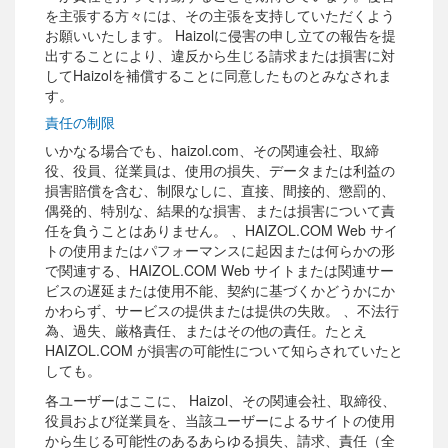
を主張する方々には、その主張を支持していただくよう
お願いいたします。 Haizolに侵害の申し立ての報告を提
出することにより、違反から生じる請求または損害に対
してHaizolを補償することに同意したものとみなされま
す。
責任の制限
いかなる場合でも、haizol.com、その関連会社、取締
役、役員、従業員は、使用の損失、データまたは利益の
損害賠償を含む、制限なしに、直接、間接的、懲罰的、
偶発的、特別な、結果的な損害、または損害について責
任を負うことはありません。 、HAIZOL.COM Web サイ
トの使用またはパフォーマンスに起因または何らかの形
で関連する、HAIZOL.COM Web サイトまたは関連サー
ビスの遅延または使用不能、契約に基づくかどうかにか
かわらず、サービスの提供または提供の失敗。 、不法行
為、過失、厳格責任、またはその他の責任。たとえ
HAIZOL.COM が損害の可能性について知らされていたと
しても。
各ユーザーはここに、 Haizol、その関連会社、取締役、
役員および従業員を、当該ユーザーによるサイトの使用
から生じる可能性のあるあらゆる損失、請求、責任（全