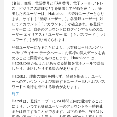
(名前、住所、電話番号と FAX 番号、電子メール アドレ
ス、ビジネスの詳細など) を提供して登録を完了し、提
出した各ユーザーは、Haizol.com の登録ユーザーとなり
ます。サイト (「登録ユーザー」)。各登録ユーザーに対
してアカウント (「アカウント」) が確立され、各登録ユ
ーザーには、自身のアカウントにログインするためのユ
ーザー エイリアス (「ユーザー ID」) とパスワード (「パ
スワード」) が割り当てられます。
登録ユーザーになることにより、お客様は当社のバイヤ
ー/サプライヤー データベースにお客様の個人データを含
めることに同意するものとします。 Haizol.com は、
Haizol.com が伝えたいあらゆる情報を電子メールで送信
したり、連絡したりする場合があります。
Haizolは、理由の如何を問わず、登録を拒否し、ユーザ
ーへのアカウントおよび関連するユーザー ID およびパス
ワードの発行を拒否する場合があります。
終了
Haizol は、登録ユーザーに 24 時間以内に通知すること
により、いつでも登録ユーザーのアカウントを一時停止
または終了することができます。以下の場合、当社はお
客様のアカウントを停止し、お客様のデータを直ちに削