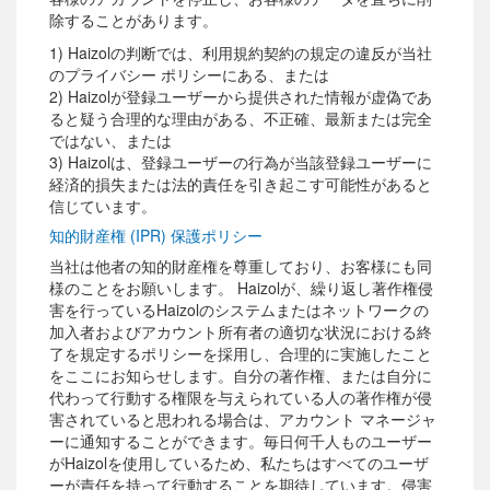
除することがあります。
1) Haizolの判断では、利用規約契約の規定の違反が当社
のプライバシー ポリシーにある、または
2) Haizolが登録ユーザーから提供された情報が虚偽であ
ると疑う合理的な理由がある、不正確、最新または完全
ではない、または
3) Haizolは、登録ユーザーの行為が当該登録ユーザーに
経済的損失または法的責任を引き起こす可能性があると
信じています。
知的財産権 (IPR) 保護ポリシー
当社は他者の知的財産権を尊重しており、お客様にも同
様のことをお願いします。 Haizolが、繰り返し著作権侵
害を行っているHaizolのシステムまたはネットワークの
加入者およびアカウント所有者の適切な状況における終
了を規定するポリシーを採用し、合理的に実施したこと
をここにお知らせします。自分の著作権、または自分に
代わって行動する権限を与えられている人の著作権が侵
害されていると思われる場合は、アカウント マネージャ
ーに通知することができます。毎日何千人ものユーザー
がHaizolを使用しているため、私たちはすべてのユーザ
ーが責任を持って行動することを期待しています。侵害