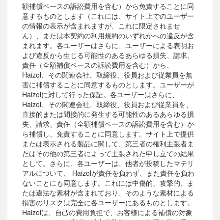
額補償ベースの訴訟費用を含む）から免責することに同
意するものとします（これには、サイト上でのユーザー
の情報の表示が含まれますが、これに限定されませ
ん）、または本契約の利用規約のいずれかへの違反が含
まれます。各ユーザーはさらに、ユーザーによる表明お
よび違反から生じる可能性のあるあらゆる損失、請求、
責任（全額補償ベースの訴訟費用を含む）から、
Haizol、その関連会社、取締役、役員および従業員を無
害に補償することに同意するものとします。ユーザーが
Haizolに対して行った保証。各ユーザーはさらに、
Haizol、その関連会社、取締役、役員および従業員を、
直接的または間接的に発生する可能性のあるあらゆる損
失、請求、責任（全額補償ベースの訴訟費用を含む）か
ら補償し、免責することに同意します。サイト上で提供
または表示される製品に関して、第三者の権利主張者ま
たはその他の第三者によって主張された申し立ての結果
として。さらに、各ユーザーは、他者が投稿したマテリ
アルについて、 Haizolが責任を負わず、また責任を負わ
ないことにも同意します。これには中傷的、攻撃的、ま
たは違法な素材が含まれており、そのような素材による
損害のリスクは完全に各ユーザーにあるものとします。
Haizolは、自己の費用負担で、お客様による補償の対象