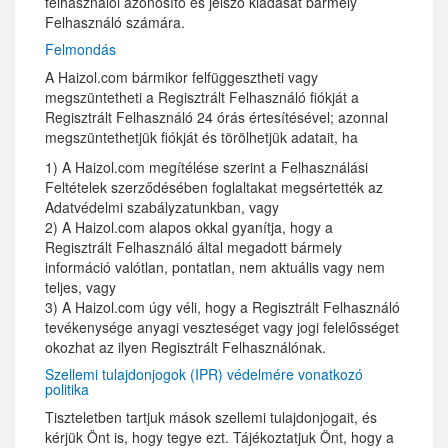
felhasználói azonosító és jelszó kiadását bármely
Felhasználó számára.
Felmondás
A Haizol.com bármikor felfüggesztheti vagy
megszüntetheti a Regisztrált Felhasználó fiókját a
Regisztrált Felhasználó 24 órás értesítésével; azonnal
megszüntethetjük fiókját és törölhetjük adatait, ha
1) A Haizol.com megítélése szerint a Felhasználási
Feltételek szerződésében foglaltakat megsértették az
Adatvédelmi szabályzatunkban, vagy
2) A Haizol.com alapos okkal gyanítja, hogy a
Regisztrált Felhasználó által megadott bármely
információ valótlan, pontatlan, nem aktuális vagy nem
teljes, vagy
3) A Haizol.com úgy véli, hogy a Regisztrált Felhasználó
tevékenysége anyagi veszteséget vagy jogi felelősséget
okozhat az ilyen Regisztrált Felhasználónak.
Szellemi tulajdonjogok (IPR) védelmére vonatkozó
politika
Tiszteletben tartjuk mások szellemi tulajdonjogait, és
kérjük Önt is, hogy tegye ezt. Tájékoztatjuk Önt, hogy a