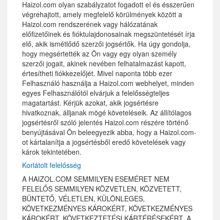
Haizol.com olyan szabályzatot fogadott el és ésszerűen
végrehajtott, amely megfelelő körülmények között a
Haizol.com rendszerének vagy hálózatának
előfizetőinek és fióktulajdonosainak megszüntetését írja
elő, akik ismétlődő szerzői jogsértők. Ha úgy gondolja,
hogy megsértették az Ön vagy egy olyan személy
szerzői jogait, akinek nevében felhatalmazást kapott,
értesítheti fiókkezelőjét. Mivel naponta több ezer
Felhasználó használja a Haizol.com webhelyet, minden
egyes Felhasználótól elvárjuk a felelősségteljes
magatartást. Kérjük azokat, akik jogsértésre
hivatkoznak, álljanak mögé követeléseik. Az állítólagos
jogsértésről szóló jelentés Haizol.com részére történő
benyújtásával Ön beleegyezik abba, hogy a Haizol.com-
ot kártalanítja a jogsértésből eredő követelések vagy
károk tekintetében.
Korlátolt felelősség
A HAIZOL.COM SEMMILYEN ESEMÉRET NEM
FELELŐS SEMMILYEN KÖZVETLEN, KÖZVETETT,
BÜNTETŐ, VÉLETLEN, KÜLÖNLEGES,
KÖVETKEZMÉNYES KÁROKÉRT, KÖVETKEZMÉNYES
KÁROKÉRT, KÖVETKEZTETÉSI KÁRTÉRÉSEKÉRT. A