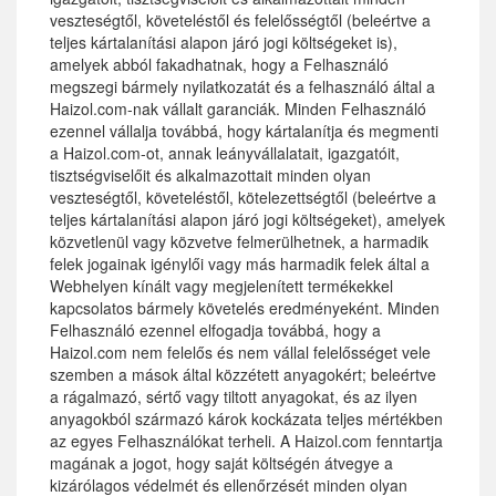
veszteségtől, követeléstől és felelősségtől (beleértve a
teljes kártalanítási alapon járó jogi költségeket is),
amelyek abból fakadhatnak, hogy a Felhasználó
megszegi bármely nyilatkozatát és a felhasználó által a
Haizol.com-nak vállalt garanciák. Minden Felhasználó
ezennel vállalja továbbá, hogy kártalanítja és megmenti
a Haizol.com-ot, annak leányvállalatait, igazgatóit,
tisztségviselőit és alkalmazottait minden olyan
veszteségtől, követeléstől, kötelezettségtől (beleértve a
teljes kártalanítási alapon járó jogi költségeket), amelyek
közvetlenül vagy közvetve felmerülhetnek, a harmadik
felek jogainak igénylői vagy más harmadik felek által a
Webhelyen kínált vagy megjelenített termékekkel
kapcsolatos bármely követelés eredményeként. Minden
Felhasználó ezennel elfogadja továbbá, hogy a
Haizol.com nem felelős és nem vállal felelősséget vele
szemben a mások által közzétett anyagokért; beleértve
a rágalmazó, sértő vagy tiltott anyagokat, és az ilyen
anyagokból származó károk kockázata teljes mértékben
az egyes Felhasználókat terheli. A Haizol.com fenntartja
magának a jogot, hogy saját költségén átvegye a
kizárólagos védelmét és ellenőrzését minden olyan