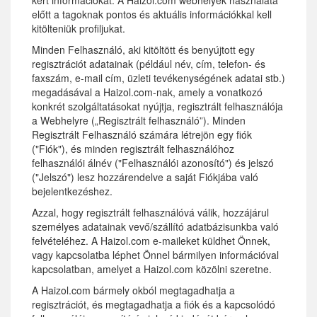
kért információkat. A Haizol.com webhelyek használata
előtt a tagoknak pontos és aktuális információkkal kell
kitölteniük profiljukat.
Minden Felhasználó, aki kitöltött és benyújtott egy
regisztrációt adatainak (például név, cím, telefon- és
faxszám, e-mail cím, üzleti tevékenységének adatai stb.)
megadásával a Haizol.com-nak, amely a vonatkozó
konkrét szolgáltatásokat nyújtja, regisztrált felhasználója
a Webhelyre („Regisztrált felhasználó”). Minden
Regisztrált Felhasználó számára létrejön egy fiók
("Fiók"), és minden regisztrált felhasználóhoz
felhasználói álnév ("Felhasználói azonosító") és jelszó
("Jelszó") lesz hozzárendelve a saját Fiókjába való
bejelentkezéshez.
Azzal, hogy regisztrált felhasználóvá válik, hozzájárul
személyes adatainak vevő/szállító adatbázisunkba való
felvételéhez. A Haizol.com e-maileket küldhet Önnek,
vagy kapcsolatba léphet Önnel bármilyen információval
kapcsolatban, amelyet a Haizol.com közölni szeretne.
A Haizol.com bármely okból megtagadhatja a
regisztrációt, és megtagadhatja a fiók és a kapcsolódó