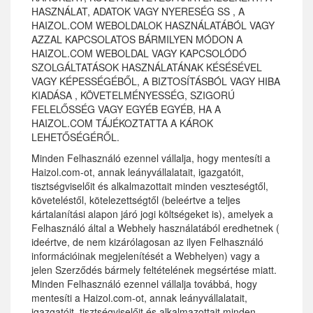
HASZNÁLAT, ADATOK VAGY NYERESÉG SS , A
HAIZOL.COM WEBOLDALOK HASZNÁLATÁBÓL VAGY
AZZAL KAPCSOLATOS BÁRMILYEN MÓDON A
HAIZOL.COM WEBOLDAL VAGY KAPCSOLÓDÓ
SZOLGÁLTATÁSOK HASZNÁLATÁNAK KÉSÉSÉVEL
VAGY KÉPESSÉGÉBŐL, A BIZTOSÍTÁSBÓL VAGY HIBA
KIADÁSA , KÖVETELMÉNYESSÉG, SZIGORÚ
FELELŐSSÉG VAGY EGYÉB EGYÉB, HA A
HAIZOL.COM TÁJÉKOZTATTA A KÁROK
LEHETŐSÉGÉRŐL.
Minden Felhasználó ezennel vállalja, hogy mentesíti a
Haizol.com-ot, annak leányvállalatait, igazgatóit,
tisztségviselőit és alkalmazottait minden veszteségtől,
követeléstől, kötelezettségtől (beleértve a teljes
kártalanítási alapon járó jogi költségeket is), amelyek a
Felhasználó által a Webhely használatából eredhetnek (
ideértve, de nem kizárólagosan az ilyen Felhasználó
információinak megjelenítését a Webhelyen) vagy a
jelen Szerződés bármely feltételének megsértése miatt.
Minden Felhasználó ezennel vállalja továbbá, hogy
mentesíti a Haizol.com-ot, annak leányvállalatait,
igazgatóit, tisztségviselőit és alkalmazottait minden