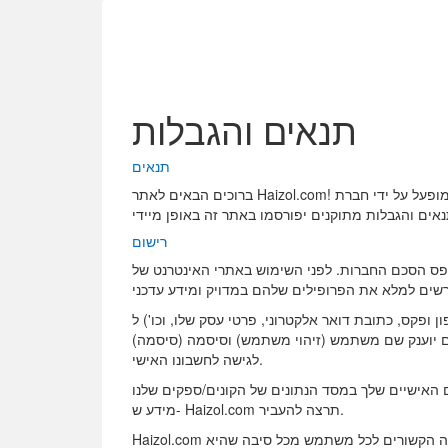
תנאים והגבלות
תנאים
ברוכים הבאים לאתר Haizol.com! אתר אינטרנט זה מופעל על ידי חברת Haizol.com. החברה שומרת לעצמה את הזכות לשנות תנאים והגבלות אלה בכל עת ללא הודעה מוקדמת. במקרה
רישום
ת. לפני השימוש באתרי האינטרנט של Haizol.com, החברים
טרוני, פרטי עסק שלו, וכו') ל- Haizol.com שמספקת את השירותים
ם יוענק שם משתמש (זיהוי משתמש) וסיסמה (סיסמה)
לגישה לחשבונו האישי.
ים/ספקים שלנו. Haizol.com עשויה לשלוח אליך מיילים או ליצור איתך קשר עם כל
מידע ש- Haizol.com תרצה להעביר.