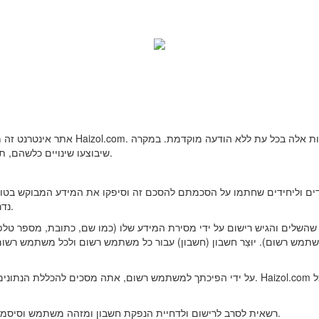
שיבוצעו שינויים כלשהם, תנאים והגבלות מתוקנים יפורסמו באתר זה באופן מיידי.
 וליחידים שחתמו על הסכמתם להסכם זה וסיפקו את המידע המבוקש בטופס הסכם החברו
נדרשים למלא את הפרופילים שלהם במדויק ומידע עדכני.
ם והגיש רישום על ידי מסירת המידע שלו (כמו שם, כתובת, מספר טלפון ופקס, כתובת דואר אלק
תמש רשום). יוּצַר חשבון (חשבון) עבור כל משתמש רשום ולכל משתמש רשו
על ידי הפיכתך למשתמש רשום, אתה מסכים להכללת הנתונים האישיים שלך במסד הנתונים של הקונ
Haizol.com רשאית לסרב לרישום ולדחיית הנפקת חשבון ומזהה משתמש וסיסמה הקשורים לכל משתמש מכל סיבה שהיא.