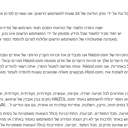
1) על פי קביעתה של Haizol.com, ישנה הפרה כלשהי של הוראות הסכם תנאי השימוש של 
2) ל- Haizol.com יש יסוד סביר לחשוד שכל מידע מסופק על ידי המשתמש הרשום אינו נכו
3) Haizol.com מאמינה שפעולותיו של המשתמש הרשום עלולות לגרום להפסד כספי או אחריות משפטית למשתמש רשום זה.
אנו מכבדים את זכויות הקניין הרוחני של אחרים ומבקשים ממך לעשות את אותו הדבר. מודיע
מנויים ובעלי חשבונות בנסיבות מתא
אתה מורשה לפעול הופרו, אתה רשאי להודיע ​​למנהל החשבון שלך. עם אלפי משתמש
מבקשים מאלה שטוענים טענות להפרה לעמוד מאחורי טענותיהם. על ידי הגשת דיווח על 
נזקים בגין אובדן של שימוש, נתונים או רווחים, הנובעים משימו
וש באתר (לרבות אך לא רק הצגת המידע של המשתמש כאמור באתר) או מהפר