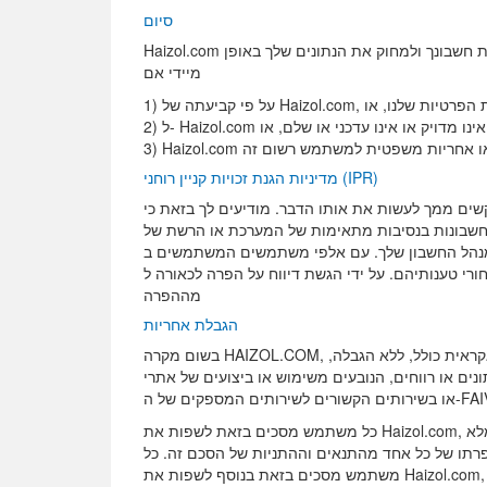
סיום
Haizol.com רשאית להשעות או לסיים חשבון של משתמש רשום בכל עת על ידי מתן הודעה של 24 שעות למשתמש הרשום; אנו עשויים לסיים את חשבונך ולמחוק את הנתונים שלך באופן
מיידי אם
מדיניות הפרטיות שלנו, או
ן, אינו מדויק או אינו עדכני או שלם, או
מדיניות הגנת זכויות קניין רוחני (IPR)
ים לך בזאת כי Haizol.com אימצה ויישמה באופן סביר מדיניות הקובעת את סיום הזכויות של
ימות של המערכת או הרשת של Haizol.com שהם מפרי זכויות יוצרים חוזרים. אם אתה סבור שזכויות היוצרים שלך או זכויות היוצרים של אדם מטעמו
ים המשתמשים ב- Haizol.com בכל יום, אנו מצפים מכל משתמש ומשתמש להתנהל באחריות. אנו
הפרה לכאורה ל-Hizol.com, אתה מסכים לשפות את Haizol.com מפני תביעות או נזקים הנובע
מההפרה
הגבלת אחריות
בשום מקרה HAIZOL.COM, שותפיה, הדירקטורים, הפקידים והעובדים שלה יהיו אחראים לכל פגיעה ישירה, עקיפה, עונשית, נקודתית, נקודתית, נקודתית, אקראית כולל, ללא הגבלה,
ש או ביצועים של אתרי HAIZOL.com או קשורים בכל דרך שהיא, עם עיכוב או חוסר יכולת להשתמש באתר HAIZOL.COM
כל משתמש מסכים בזאת לשפות את Haizol.com, שותפיה, הדירקטורים, נושאי המשרה ועובדיה ללא פגיעה, מכל הפסדים, תביעות, התחייבויות (כולל הוצאות משפטיות על בסיס מלא
תו של כל אחד מהתנאים וההתניות של הסכם זה. כל
משתמש מסכים בזאת בנוסף לשפות את Haizol.com, החברות המסונפות לה, המנהלים , נושאי משרה ועובדים שאינם מזיקים, מכל הפסד, תביעה, התחייבות (כולל הוצאות משפטיות על