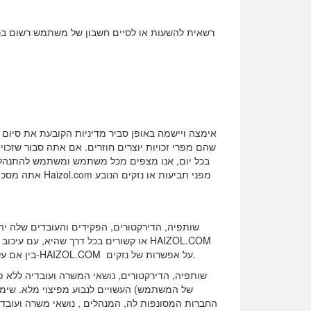
או בשירותים הקשורים לשירותים המספקים של ה-FAIVAI. , בין אם על בסיס חוזה, נזיקין, רשלנות, אחריות קפדנית או אחרת, גם אם הודיעו ל-HAIZOL.COM על אפשרות של נזקים.
של המשתמש) העשויים לנבוע מפיצוי מלא. שימ