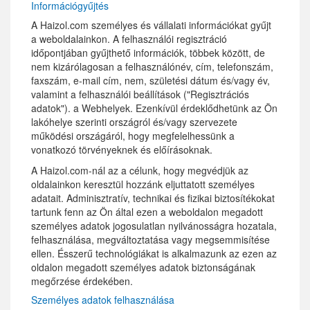
Információgyűjtés
A Haizol.com személyes és vállalati információkat gyűjt
a weboldalainkon. A felhasználói regisztráció
időpontjában gyűjthető információk, többek között, de
nem kizárólagosan a felhasználónév, cím, telefonszám,
faxszám, e-mail cím, nem, születési dátum és/vagy év,
valamint a felhasználói beállítások ("Regisztrációs
adatok"). a Webhelyek. Ezenkívül érdeklődhetünk az Ön
lakóhelye szerinti országról és/vagy szervezete
működési országáról, hogy megfelelhessünk a
vonatkozó törvényeknek és előírásoknak.
A Haizol.com-nál az a célunk, hogy megvédjük az
oldalainkon keresztül hozzánk eljuttatott személyes
adatait. Adminisztratív, technikai és fizikai biztosítékokat
tartunk fenn az Ön által ezen a weboldalon megadott
személyes adatok jogosulatlan nyilvánosságra hozatala,
felhasználása, megváltoztatása vagy megsemmisítése
ellen. Ésszerű technológiákat is alkalmazunk az ezen az
oldalon megadott személyes adatok biztonságának
megőrzése érdekében.
Személyes adatok felhasználása