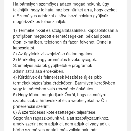
Ha bármilyen személyes adatot megad nekünk, úgy
tekintjük, hogy felhatalmaz bennünket arra, hogy ezeket
a Személyes adatokat a következő célokra gyűjtsük,
megőrizzük és felhasználjuk:
1) Termékeinkkel és szolgáltatásainkkal kapcsolatosan a
profiljában megadott elérhetőségeken, például postai
úton, e-mailben, telefonon és faxon felveheti Önnel a
kapcsolatot.
2) Az ügyfelek visszajelzése és támogatása.
3) Marketing vagy promóciós tevékenységek.
Személyes adatok gyűjthetők e programok
adminisztrálása érdekében.
4) Kérdőívek és felmérések készítése új és jobb
termékek biztosítása érdekében. Bármilyen kérdőívben
vagy felmérésben való részvétele önkéntes.
5) Hogy többet megtudjunk Önről, hogy személyre
szabhassuk a hírleveleket és a webhelyeket az Ön
preferenciái szerint.
6) A szerződéses kötelezettségek teljesítése.
Szigorúan ragaszkodunk vállalati szabályzatunkhoz,
amely szerint nem adjuk el, nem adjuk el vagy adjuk
bérbe személyes adatait más vállalatnak, bár