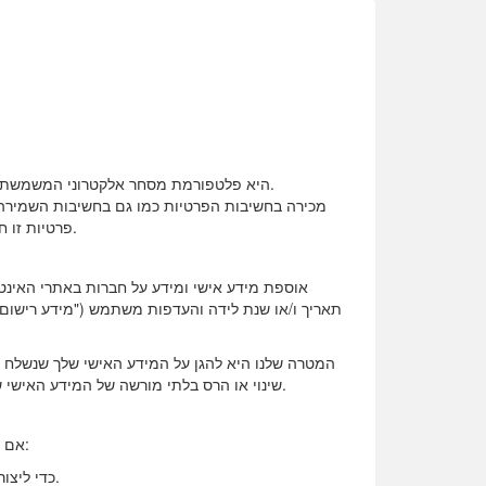
פרטיות זו חלה על כל המוצרים והשירותים הניתנים על ידינו ומפרטת כיצד אנו עשויים לאסוף, להשתמש ולחשוף מידע ביחס ל משתמשים באתר.
תאריך ו/או שנת לידה והעדפות משתמש ("מידע רישום"
שינוי או הרס בלתי מורשה של המידע האישי שאתה מספק באתר זה. אנו גם משתמשים בטכנולוגיות סבירות כדי לסייע בשמירה על אבטחת המידע האישי שאתה מספק באתר זה.
אם אתה מספק לנו נתונים אישיים כלשהם, אתה נחשב כאילו הרשית לנו לאסוף, לשמור ולהשתמש בנתונים אישיים אלה למטרות הבאות:
1)כדי ליצור איתך קשר לגבי המוצרים והשירותים שלנו על ידי כל פרטי הקשר שציינת בפרופיל שלך כגון דואר רגיל, דואר אלקטרוני, טלפון ופקס.