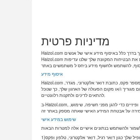
מדיניות פרטית
Haizol.com היא פלטפורמת מסחר אלקטרוני המשמשת בעיקר גופים עסקיים כדי להקל על מסחר אלקטרוני ושימוש עסקי כזה אינו כרוך בדרך כלל באיסוף מידע אישי של אנשים.
Haizol.com מכבדת את פרטיותך והופכת את הבטיחות המקוונת שלך שלנו עדיפות. Haizol.com מכירה בחשיבות הפרטיות כמו גם בחשיבות השמירה על סודיות המידע האישי. מדיניות
איסוף מידע
Haizol.com אוספת מידע אישי ומידע על חברות באתרי האינטרנט שלנו. מידע כולל, אך לא מוגבל לכך, שם משתמש, כתובת, מספר טלפון, מספר פקס, כתובת דואר אלקטרוני, מגדר,
גוריך ו/או מקום הפעולה של הארגון שלך, כך שנוכל
להתאים לדינים ולתקנות רלוונטיים.
ב-Haizol.com, המטרה שלנו היא להגן על המידע האישי שלך שנשלח אלינו דרך האתרים שלנו. אנו מקיימים אמצעי הגנה אדמיניסטרטיביים, טכניים ופיזיים כדי להגן מפני חשיפה, שימוש,
שימוש במידע אישי